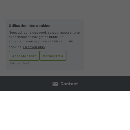
Utilisation des cookies
Nous utilisons des cookies pour assurer une
expérience de navigation fluide. En
acceptant, vous approuvez l'utilisation de
cookies.
En savoir plus
Accepter tout
Paramètres
Refuser Tout
Contact
Qui somme nous
Recrutement
Devenir Expert