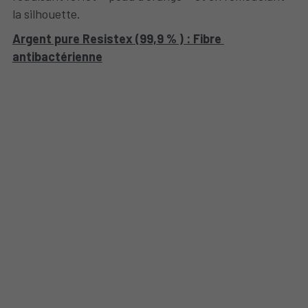
la silhouette. 
Argent pure Resistex (99,9 % ) : Fibre 
antibactérienne