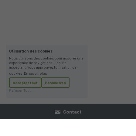
Utilisation des cookies
Nous utilisons des cookies pour assurer une
expérience de navigation fluide. En
acceptant, vous approuvez l'utilisation de
cookies.
En savoir plus
Accepter tout
Paramètres
Refuser Tout
Contact
Qui somme nous