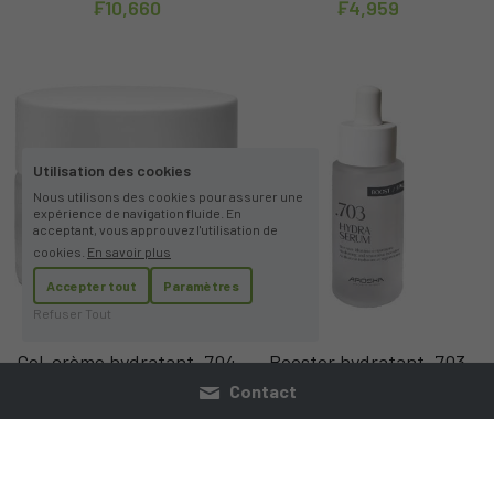
₣10,660
₣4,959
Utilisation des cookies
Nous utilisons des cookies pour assurer une
expérience de navigation fluide. En
acceptant, vous approuvez l'utilisation de
cookies.
En savoir plus
Accepter tout
Paramètres
Refuser Tout
Gel-crème hydratant .704
Booster hydratant .703
Hydra Cream 50ml.
Hydra Serum 30ml
Contact
RESTORE
RESTORE
₣3,951
₣3,951