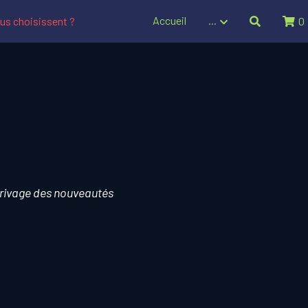
Accueil
…
us choisissent ?
0
rrivage des nouveautés