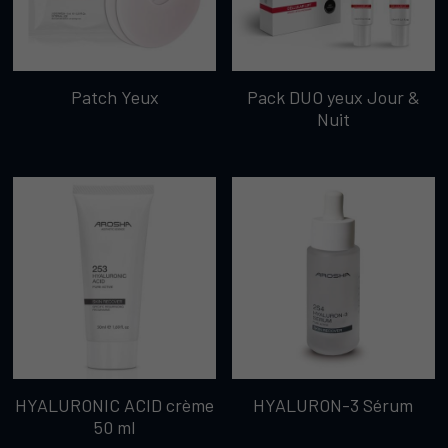
Patch Yeux
Pack DUO yeux Jour &
Nuit
HYALURONIC ACID crème
HYALURON-3 Sérum
50 ml