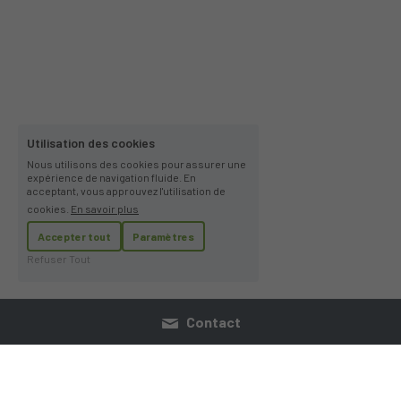
Utilisation des cookies
Nous utilisons des cookies pour assurer une
expérience de navigation fluide. En
acceptant, vous approuvez l'utilisation de
cookies.
En savoir plus
Accepter tout
Paramètres
Refuser Tout
Contact
Qui somme nous