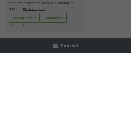
acceptant, vous approuvez l'utilisation de
cookies.
En savoir plus
Accepter tout
Paramètres
Refuser Tout
Contact
Qui somme nous
Recrutement
Devenir Expert
CGV
Mention Légales 